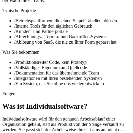
der Hand Ihres Teams.
Typische Projekte
Kontakt
→
/
Betriebsplattformen, die einen Stapel Tabellen ablösen
/
Interne Tools für den täglichen Gebrauch
/
Kunden- und Partnerportale
EN
|
DE
/
Abrechnungs-, Termin- und Backoffice-Systeme
/
Ablösung von SaaS, die nie zu Ihrer Form gepasst hat
Was Sie bekommen
/
Produktionsreifer Code, kein Prototyp
/
Vollständiges Eigentum am Quellcode
/
Dokumentation für das übernehmende Team
/
Integrationen mit Ihren bestehenden Systemen
/
Ein System, das Sie ohne uns weiterentwickeln
Fragen
Was ist Individualsoftware?
Individualsoftware wird für den genauen Arbeitsablauf einer
Organisation gebaut, statt als Produkt von der Stange verkauft zu
werden. Sie passt sich der Arbeitsweise Ihres Teams an, nicht das