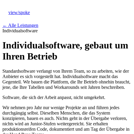
view
/
spoke
←
Alle Leistungen
Individualsoftware
Individualsoftware, gebaut um
Ihren Betrieb
Leistungen
→
Standardsoftware verlangt von Ihrem Team, so zu arbeiten, wie der
Ansatz
→
Anbieter es sich vorgestellt hat. Individualsoftware macht das
Gegenteil. Wir bauen die Plattform, die Ihr Betrieb ohnehin braucht,
jene, die Ihre Tabellen und Workarounds seit Jahren beschreiben.
Branchen
→
Software, die sich der Arbeit anpasst, nicht umgekehrt.
Wir nehmen pro Jahr nur wenige Projekte an und führen jedes
Studio
→
durchgängig selbst. Dieselben Menschen, die das System
konzipieren, bauen es auch. Nichts geht in der Übergabe verloren,
nichts wird an Junior-Stufen weitergereicht. Sie erhalten
Journal
produktionsreifen Code, dokumentiert und am Tag der Übergabe in
→