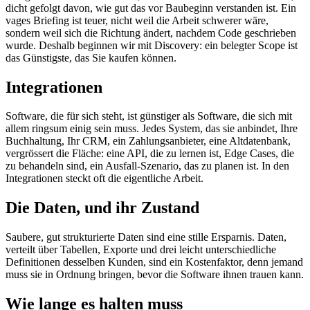
dicht gefolgt davon, wie gut das vor Baubeginn verstanden ist. Ein
vages Briefing ist teuer, nicht weil die Arbeit schwerer wäre,
Kontakt
→
sondern weil sich die Richtung ändert, nachdem Code geschrieben
wurde. Deshalb beginnen wir mit Discovery: ein belegter Scope ist
das Günstigste, das Sie kaufen können.
EN
|
DE
Integrationen
Software, die für sich steht, ist günstiger als Software, die sich mit
allem ringsum einig sein muss. Jedes System, das sie anbindet, Ihre
Buchhaltung, Ihr CRM, ein Zahlungsanbieter, eine Altdatenbank,
vergrössert die Fläche: eine API, die zu lernen ist, Edge Cases, die
zu behandeln sind, ein Ausfall-Szenario, das zu planen ist. In den
Integrationen steckt oft die eigentliche Arbeit.
Die Daten, und ihr Zustand
Saubere, gut strukturierte Daten sind eine stille Ersparnis. Daten,
verteilt über Tabellen, Exporte und drei leicht unterschiedliche
Definitionen desselben Kunden, sind ein Kostenfaktor, denn jemand
muss sie in Ordnung bringen, bevor die Software ihnen trauen kann.
Wie lange es halten muss