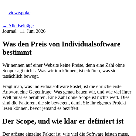
view
/
spoke
←
Alle Beiträge
Journal
|
11. Juni 2026
Was den Preis von Individualsoftware
bestimmt
Leistungen
→
Wir nennen auf einer Website keine Preise, denn eine Zahl ohne
Scope sagt nichts. Was wir tun können, ist erklären, was sie
Ansatz
tatsächlich bewegt.
→
Fragt man, was Individualsoftware kostet, ist die ehrliche erste
Antwort eine Gegenfrage: Was genau bauen wir, und wie viel Ihrer
Branchen
→
Welt muss es berühren. Eine Zahl ohne Scope ist nichts wert. Dies
sind die Faktoren, die sie bewegen, damit Sie Ihr eigenes Projekt
lesen können, bevor jemand es beziffert.
Studio
→
Der Scope, und wie klar er definiert ist
Journal
→
Der grösste einzelne Faktor ist, wie viel die Software leisten muss,