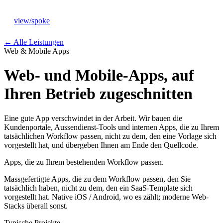
view
/
spoke
←
Alle Leistungen
Web & Mobile Apps
Web- und Mobile-Apps, auf
Ihren Betrieb zugeschnitten
Leistungen
→
Eine gute App verschwindet in der Arbeit. Wir bauen die
Ansatz
→
Kundenportale, Aussendienst-Tools und internen Apps, die zu Ihrem
tatsächlichen Workflow passen, nicht zu dem, den eine Vorlage sich
vorgestellt hat, und übergeben Ihnen am Ende den Quellcode.
Branchen
→
Apps, die zu Ihrem bestehenden Workflow passen.
Massgefertigte Apps, die zu dem Workflow passen, den Sie
Studio
→
tatsächlich haben, nicht zu dem, den ein SaaS-Template sich
vorgestellt hat. Native iOS / Android, wo es zählt; moderne Web-
Stacks überall sonst.
Journal
→
Typische Projekte