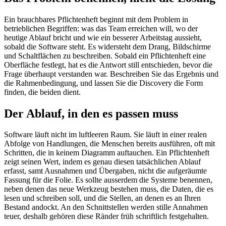
Ein brauchbares Pflichtenheft beginnt mit dem Problem in
Kontakt
→
betrieblichen Begriffen: was das Team erreichen will, wo der
heutige Ablauf bricht und wie ein besserer Arbeitstag aussieht,
sobald die Software steht. Es widersteht dem Drang, Bildschirme
EN
|
DE
und Schaltflächen zu beschreiben. Sobald ein Pflichtenheft eine
Oberfläche festlegt, hat es die Antwort still entschieden, bevor die
Frage überhaupt verstanden war. Beschreiben Sie das Ergebnis und
die Rahmenbedingung, und lassen Sie die Discovery die Form
finden, die beiden dient.
Der Ablauf, in den es passen muss
Software läuft nicht im luftleeren Raum. Sie läuft in einer realen
Abfolge von Handlungen, die Menschen bereits ausführen, oft mit
Schritten, die in keinem Diagramm auftauchen. Ein Pflichtenheft
zeigt seinen Wert, indem es genau diesen tatsächlichen Ablauf
erfasst, samt Ausnahmen und Übergaben, nicht die aufgeräumte
Fassung für die Folie. Es sollte ausserdem die Systeme benennen,
neben denen das neue Werkzeug bestehen muss, die Daten, die es
lesen und schreiben soll, und die Stellen, an denen es an Ihren
Bestand andockt. An den Schnittstellen werden stille Annahmen
teuer, deshalb gehören diese Ränder früh schriftlich festgehalten.