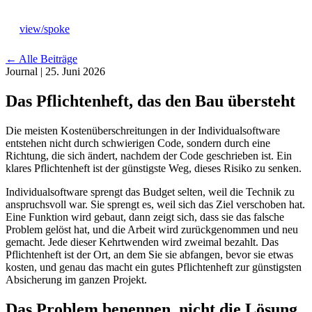
view
/
spoke
←
Alle Beiträge
Journal
|
25. Juni 2026
Das Pflichtenheft, das den Bau übersteht
Die meisten Kostenüberschreitungen in der Individualsoftware
Leistungen
→
entstehen nicht durch schwierigen Code, sondern durch eine
Richtung, die sich ändert, nachdem der Code geschrieben ist. Ein
klares Pflichtenheft ist der günstigste Weg, dieses Risiko zu senken.
Ansatz
→
Individualsoftware sprengt das Budget selten, weil die Technik zu
anspruchsvoll war. Sie sprengt es, weil sich das Ziel verschoben hat.
Branchen
Eine Funktion wird gebaut, dann zeigt sich, dass sie das falsche
→
Problem gelöst hat, und die Arbeit wird zurückgenommen und neu
gemacht. Jede dieser Kehrtwenden wird zweimal bezahlt. Das
Pflichtenheft ist der Ort, an dem Sie sie abfangen, bevor sie etwas
Studio
→
kosten, und genau das macht ein gutes Pflichtenheft zur günstigsten
Absicherung im ganzen Projekt.
Journal
→
Das Problem benennen, nicht die Lösung